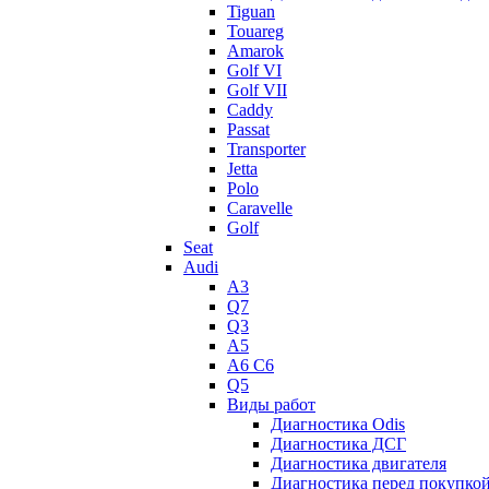
Tiguan
Touareg
Amarok
Golf VI
Golf VII
Caddy
Passat
Transporter
Jetta
Polo
Caravelle
Golf
Seat
Audi
A3
Q7
Q3
A5
A6 C6
Q5
Виды работ
Диагностика Odis
Диагностика ДСГ
Диагностика двигателя
Диагностика перед покупко