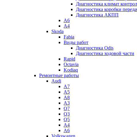
Диагностика климат контро
Диагностика коробки переда
Диагностика АКПП
A6
A4
Skoda
Fabia
Виды работ
Диагностика Odis
Диагностика ходовой части
Rapid
Octavia
Kodiaq
Ремонтные работы
Audi
A7
A5
A8
A3
Q7
Q3
Q5
A4
A6
Volkswagen