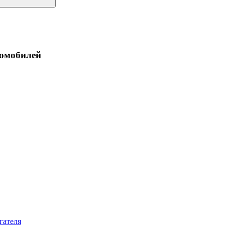
томобилей
гателя