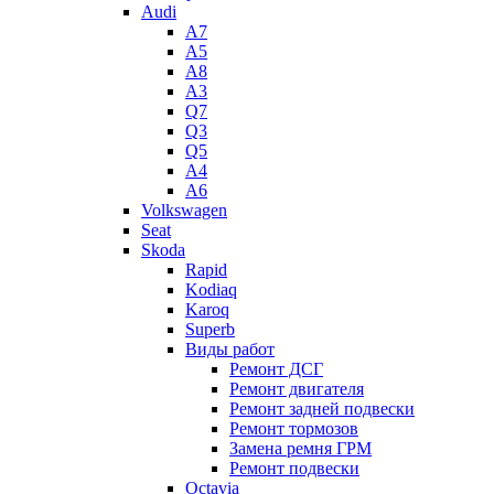
Audi
A7
A5
A8
A3
Q7
Q3
Q5
A4
A6
Volkswagen
Seat
Skoda
Rapid
Kodiaq
Karoq
Superb
Виды работ
Ремонт ДСГ
Ремонт двигателя
Ремонт задней подвески
Ремонт тормозов
Замена ремня ГРМ
Ремонт подвески
Octavia